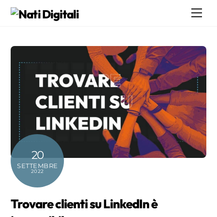
Skip
Me
to
content
20
SETTEMBRE
2022
Trovare clienti su LinkedIn è